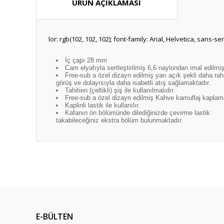
ÜRÜN AÇIKLAMASI
lor: rgb(102, 102, 102); font-family: Arial, Helvetica, sans-se
İç çapı 28 mm
Cam elyafıyla sertleştirilmiş 6,6 naylondan imal edilmişt
Free-sub a özel dizayn edilmiş yarı açık şekli daha raha
görüş ve dolayısıyla daha isabetli atış sağlamaktadır.
Tahitien (çeltikli) şiş ile kullanılmalıdır.
Free-sub a özel dizayn edilmiş Kahve kamuflaj kaplam
Kaplinli lastik ile kullanılır.
Kafanın ön bölümünde dilediğinizde çevirme lastik
takabileceğiniz ekstra bölüm bulunmaktadır.
Bu ürünün fiyat bilgisi, resim, ürün açıklamalarında ve diğ
Görüş ve önerileriniz için teşekkür ederiz.
Ürün resmi kalitesiz, bozuk veya görüntülenemiyor.
Ürün açıklamasında eksik bilgiler bulunuyor.
E-BÜLTEN
Ürün bilgilerinde hatalar bulunuyor.