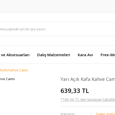
 ve Aksesuarları
Dalış Malzemeleri
Kara Avı
Free-M
k Kafa Kahve Camo
Yarı Açık Kafa Kahve Ca
639,33 TL
*106,56 TL den başlayan taksitler
Kategori
Zıpkın Kafa