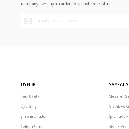
Kampanya ve duyurulardan ilk siz haberdar olun!
Ürün fiyatı diğer sitelerden daha pahalı.
Bu ürüne benzer farklı alternatifler olmalı.
ÜYELİK
SAYFALA
Yeni Üyelik
Mesafeli Sa
Üye Girişi
Gizlilik ve 
Şifremi Unuttum
İptal İade K
İletişim Formu
Kişisel Veril