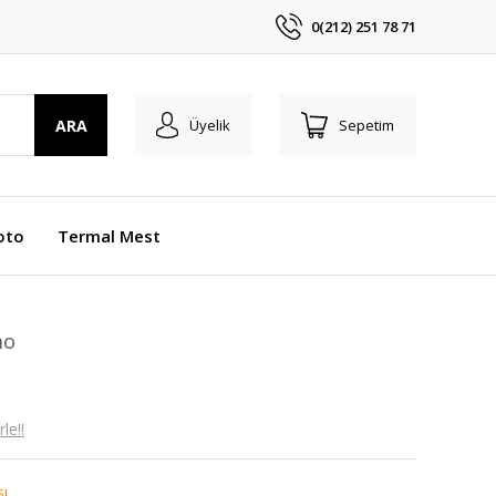
0(212) 251 78 71
ARA
Üyelik
Sepetim
oto
Termal Mest
mo
le!!
sı