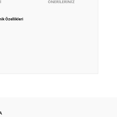
İ
ÖNERİLERİNİZ
k Özellikleri
ıza iletebilirsiniz.
A