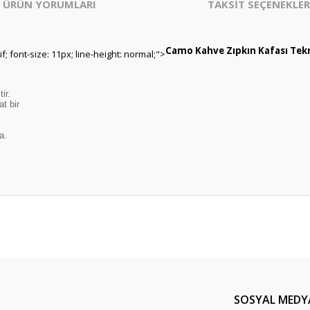
ÜRÜN YORUMLARI
TAKSİT SEÇENEKLER
Camo Kahve Zıpkın Kafası Tekni
rif; font-size: 11px; line-height: normal;">
ir.
t bir
a.
er konularda yetersiz gördüğünüz noktaları öneri formunu kullanarak tarafım
Bu ürüne ilk yorumu siz yapın!
Yorum Yaz
SOSYAL MEDY