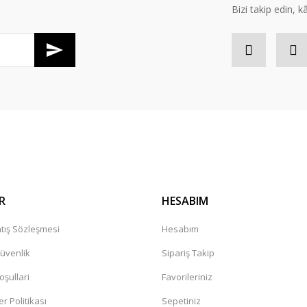
Bizi takip edin, kâr
Gönder
R
HESABIM
tış Sözleşmesi
Hesabım
Güvenlik
Sipariş Takip
oşullari
Favorileriniz
er Politikası
Sepetiniz