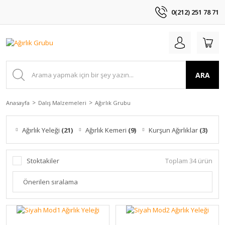
0(212) 251 78 71
ARA
Anasayfa
Dalış Malzemeleri
Ağırlık Grubu
Ağırlık Yeleği
(21)
Ağırlık Kemeri
(9)
Kurşun Ağırlıklar
(3)
B
Stoktakiler
Toplam 34 ürün