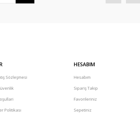
Gönder
R
HESABIM
tış Sözleşmesi
Hesabım
Güvenlik
Sipariş Takip
oşullari
Favorileriniz
er Politikası
Sepetiniz