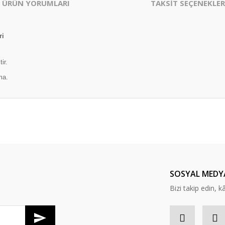
ÜRÜN YORUMLARI
TAKSİT SEÇENEKLER
ri
ir.
ma.
er konularda yetersiz gördüğünüz noktaları öneri formunu kullanarak tarafım
Bu ürüne ilk yorumu siz yapın!
Yorum Yaz
SOSYAL MEDY
Bizi takip edin, kâr