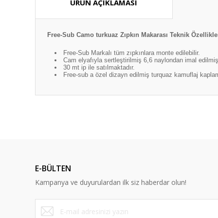
ÜRÜN AÇIKLAMASI
Free-Sub Camo turkuaz Zıpkın Makarası Teknik Özellikle
Free-Sub Markalı tüm zıpkınlara monte edilebilir.
Cam elyafıyla sertleştirilmiş 6,6 naylondan imal edilmişt
30 mt ip ile satılmaktadır.
Free-sub a özel dizayn edilmiş turquaz kamuflaj kapla
Bu ürünün fiyat bilgisi, resim, ürün açıklamalarında ve diğ
Görüş ve önerileriniz için teşekkür ederiz.
Ürün resmi kalitesiz, bozuk veya görüntülenemiyor.
Ürün açıklamasında eksik bilgiler bulunuyor.
E-BÜLTEN
Ürün bilgilerinde hatalar bulunuyor.
Kampanya ve duyurulardan ilk siz haberdar olun!
Ürün fiyatı diğer sitelerden daha pahalı.
Bu ürüne benzer farklı alternatifler olmalı.