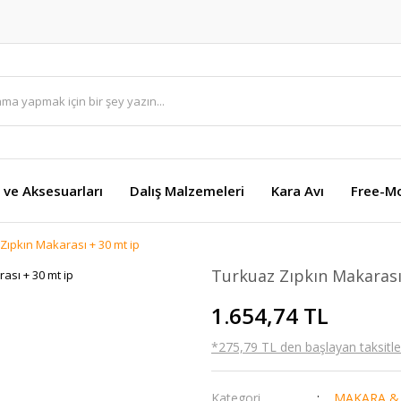
 ve Aksesuarları
Dalış Malzemeleri
Kara Avı
Free-M
Zıpkın Makarası + 30 mt ip
Turkuaz Zıpkın Makarası
1.654,74 TL
*275,79 TL den başlayan taksitler
Kategori
MAKARA & 