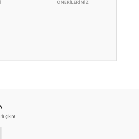
İ
ÖNERİLERİNİZ
ıza iletebilirsiniz.
A
lı çıkın!