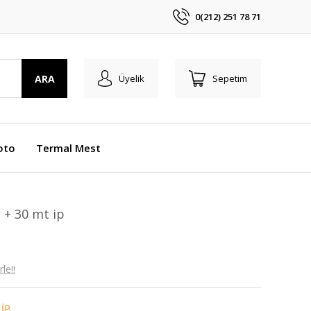
0(212) 251 78 71
ARA
Üyelik
Sepetim
oto
Termal Mest
 + 30 mt ip
le!!
İP