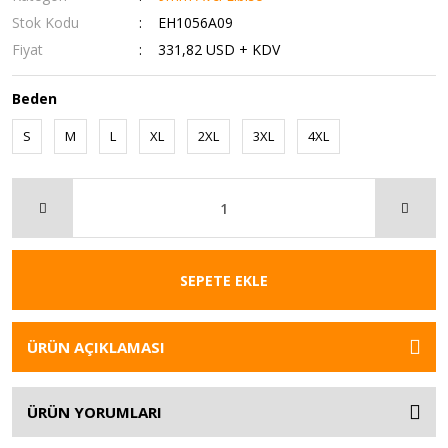
Stok Kodu
EH1056A09
Fiyat
331,82 USD + KDV
Beden
S
M
L
XL
2XL
3XL
4XL
SEPETE EKLE
ÜRÜN AÇIKLAMASI
ÜRÜN YORUMLARI