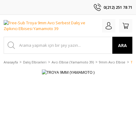
0(212) 251 78 71
ARA
Anasayfa
Dalış Elbiseleri
Avcı Elbise (Yamamoto 39)
9mm Avcı Elbise
TR