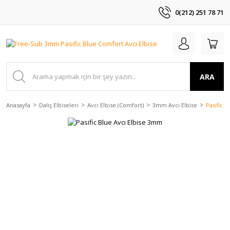
0(212) 251 78 71
ARA
Anasayfa
Dalış Elbiseleri
Avcı Elbise (Comfort)
3mm Avcı Elbise
Pasific 