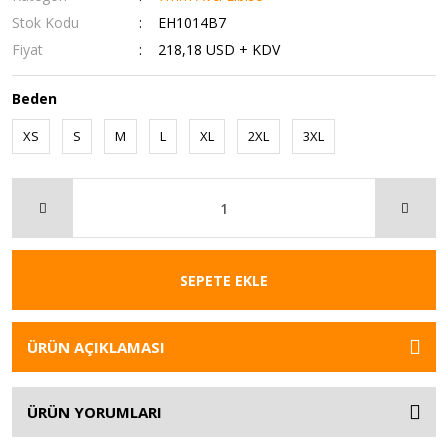
Stok Kodu
EH1014B7
Fiyat
218,18 USD + KDV
Beden
XS
S
M
L
XL
2XL
3XL
SEPETE EKLE
ÜRÜN AÇIKLAMASI
ÜRÜN YORUMLARI