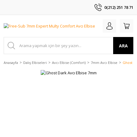
0(212) 251 78 71
ARA
Anasayfa
Dalış Elbiseleri
Avcı Elbise (Comfort)
7mm Avcı Elbise
Ghost Da