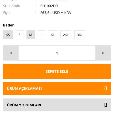
Stok Kodu
EH1002D9
Fiyat
263,64 USD + KDV
Beden
XS
S
M
L
XL
2XL
3XL
SEPETE EKLE
ÜRÜN AÇIKLAMASI
ÜRÜN YORUMLARI