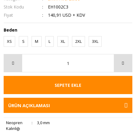
Stok Kodu
EH1002C3
Fiyat
140,91 USD + KDV
Beden
XS
S
M
L
XL
2XL
3XL
SEPETE EKLE
ÜRÜN AÇIKLAMASI
Neopren
:
3,0 mm
Kalınlığı