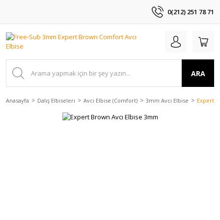
0(212) 251 78 71
ARA
Anasayfa
Dalış Elbiseleri
Avcı Elbise (Comfort)
3mm Avcı Elbise
Expert B