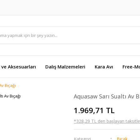
 ve Aksesuarları
Dalış Malzemeleri
Kara Avı
Free-M
Av Bıçağı
Aquasaw Sarı Sualtı Av B
1.969,71 TL
*328,29 TL den başlayan taksitler
Kategori
Bıçak