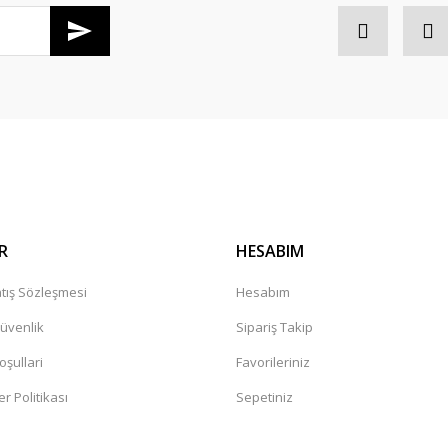
Gönder
R
HESABIM
tış Sözleşmesi
Hesabım
Güvenlik
Sipariş Takip
oşullari
Favorileriniz
er Politikası
Sepetiniz