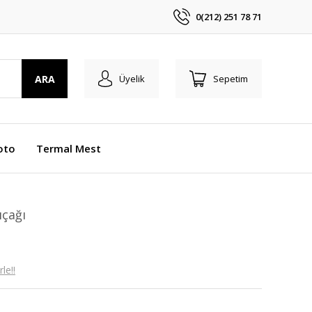
0(212) 251 78 71
ARA
Üyelik
Sepetim
oto
Termal Mest
ıçağı
le!!