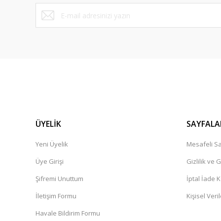
Bu ürüne benzer farklı alternatifler olmalı.
ÜYELİK
SAYFALA
Yeni Üyelik
Mesafeli Sa
Üye Girişi
Gizlilik ve 
Şifremi Unuttum
İptal İade K
İletişim Formu
Kişisel Veril
Havale Bildirim Formu