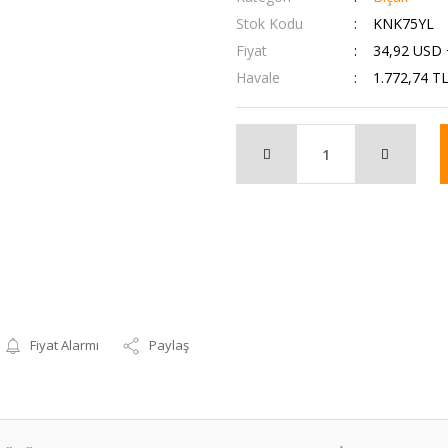
Stok Kodu
KNK75YL
Fiyat
34,92 USD
Havale
1.772,74 TL
Fiyat Alarmı
Paylaş