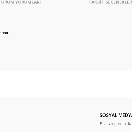
ÜRÜN YORUMLARI
TAKSİT SEÇENEKLER
arımı.
er konularda yetersiz gördüğünüz noktaları öneri formunu kullanarak tarafım
Bu ürüne ilk yorumu siz yapın!
Yorum Yaz
SOSYAL MEDY
Bizi takip edin, kâr