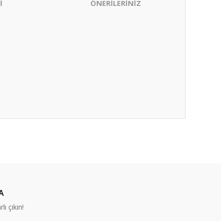
İ
ÖNERİLERİNİZ
ıza iletebilirsiniz.
A
lı çıkın!