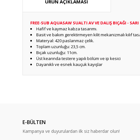
ÜRÜN AÇIKLAMASI
FREE-SUB AQUASAW SUALTI AV VE DALIŞ BIÇAĞI - SARI
Hafif ve kaymaz kabza tasarımı.
Basit ve bakım gerektirmeyen kilit mekanizmalı kılıf tas
Materyal: 420 paslanmaz çelik.
Toplam uzunluğu: 23,5 cm.
Bıçak uzunluğu: 11cm.
Üst kearında testere yapılı bölüm ve ip kesici
Dayanıklı ve esnek kauçuk kayışlar
Bu ürünün fiyat bilgisi, resim, ürün açıklamalarında ve diğ
Görüş ve önerileriniz için teşekkür ederiz.
Ürün resmi kalitesiz, bozuk veya görüntülenemiyor.
Ürün açıklamasında eksik bilgiler bulunuyor.
E-BÜLTEN
Ürün bilgilerinde hatalar bulunuyor.
Kampanya ve duyurulardan ilk siz haberdar olun!
Ürün fiyatı diğer sitelerden daha pahalı.