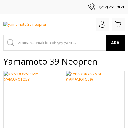
0(212) 251 78 71
ARA
Yamamoto 39 Neopren